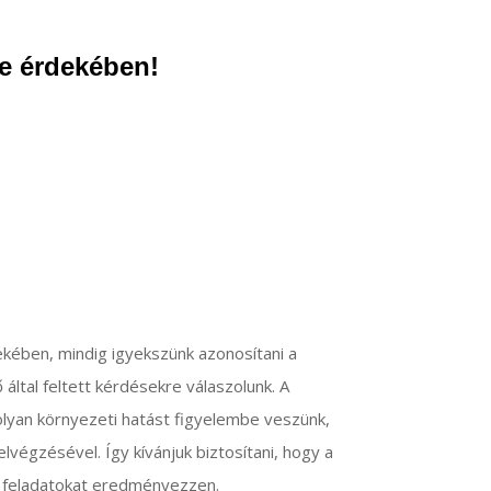
e érdekében!
kében, mindig igyekszünk azonosítani a
ltal feltett kérdésekre válaszolunk. A
lyan környezeti hatást figyelembe veszünk,
lvégzésével. Így kívánjuk biztosítani, hogy a
ó feladatokat eredményezzen.