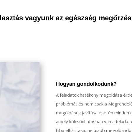
álasztás vagyunk az egészség megőrzés
Hogyan gondolkodunk?
A feladatok hatékony megoldása érde
problémát és nem csak a Megrendelő á
megoldások javítása esetén minden o
amely kölcsönhatásban van a feladat e
hiba elhárítása, ne újabb megoldand