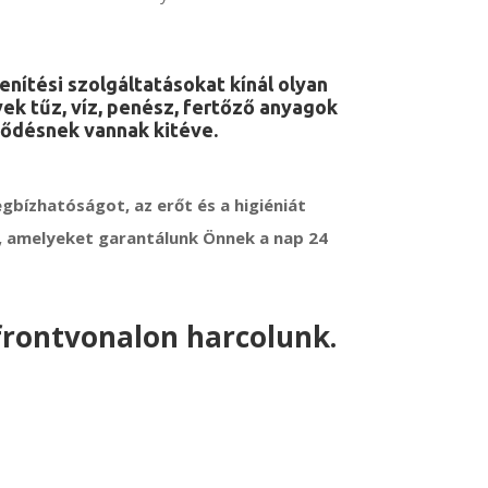
nítési szolgáltatásokat kínál olyan
ek tűz, víz, penész, fertőző anyagok
ődésnek vannak kitéve.
egbízhatóságot, az erőt és a higiéniát
k, amelyeket garantálunk Önnek a nap 24
frontvonalon harcolunk.