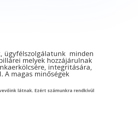
ek, ügyfélszolgálatunk minden
ppillárei melyek hozzájárulnak
aerkölcsére, integritására,
ül. A magas minőségek
vevőink látnak. Ezért számunkra rendkívül