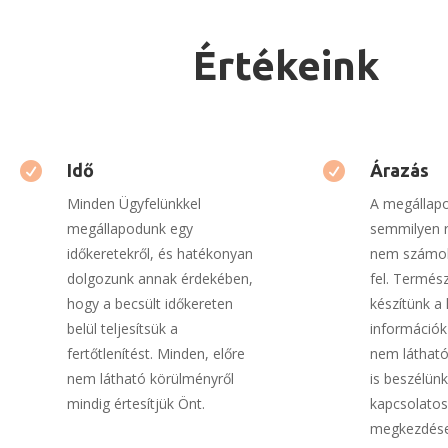
Értékeink

Idő

Árazás
Minden Ügyfelünkkel
A megállapo
megállapodunk egy
semmilyen r
időkeretekről, és hatékonyan
nem számo
dolgozunk annak érdekében,
fel.
Termész
hogy a becsült időkereten
készítünk a
belül teljesítsük a
információk 
fertőtlenítést.
Minden, előre
nem látható
nem látható körülményről
is beszélünk
mindig értesítjük Önt.
kapcsolato
megkezdése 