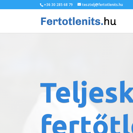
+36 30 285 68 79
tesztelj@fertotlenits.hu
Teljes
fertőt