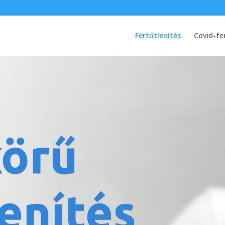
Fertőtlenítés
Covid-fe
körű
lenítés