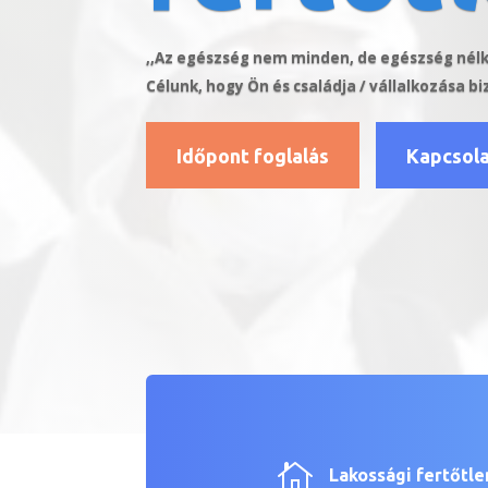
,,Az egészség nem minden, de egészség nél
Célunk, hogy Ön és családja / vállalkozása 
Időpont foglalás
Kapcsol

Lakossági fertőtle