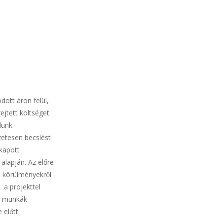
dott áron felül,
ejtett költséget
lunk
etesen becslést
 kapott
alapján. Az előre
 körülményekről
 a projekttel
s munkák
előtt.