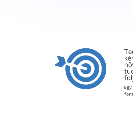
Te
ké
nö
tu
fo
Egy 
fon