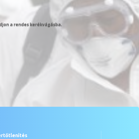
ódjon a rendes kerékvágásba.
ertőtlenítés