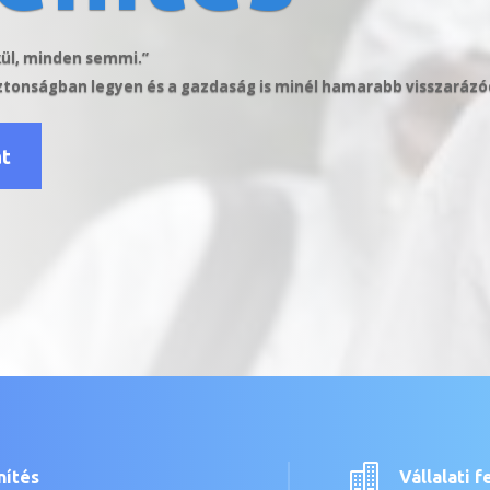
kül, minden semmi.”
biztonságban legyen és a gazdaság is minél hamarabb visszaráz
at

nítés
Vállalati f