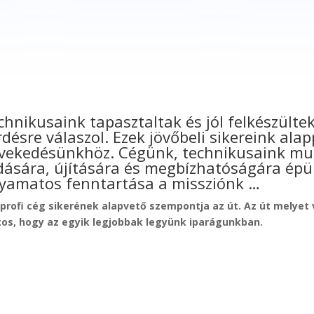
chnikusaink tapasztaltak és jól felkészült
rdésre válaszol. Ezek jövőbeli sikereink ala
vekedésünkhöz. Cégünk, technikusaink munk
dására, újítására és megbízhatóságára ép
lyamatos fenntartása a missziónk …
profi cég sikerének alapvető szempontja az út. Az út melyet 
tos, hogy az egyik legjobbak legyünk iparágunkban.