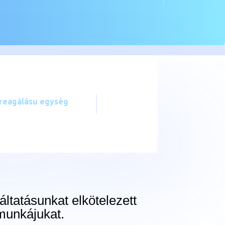
reagálásu egység
áltatásunkat elkötelezett
munkájukat.